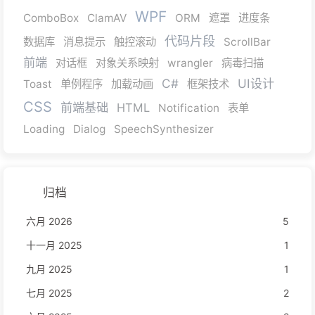
WPF
ComboBox
ClamAV
ORM
遮罩
进度条
代码片段
数据库
消息提示
触控滚动
ScrollBar
前端
对话框
对象关系映射
wrangler
病毒扫描
C#
UI设计
Toast
单例程序
加载动画
框架技术
CSS
前端基础
HTML
Notification
表单
Loading
Dialog
SpeechSynthesizer
归档
六月 2026
5
十一月 2025
1
九月 2025
1
七月 2025
2